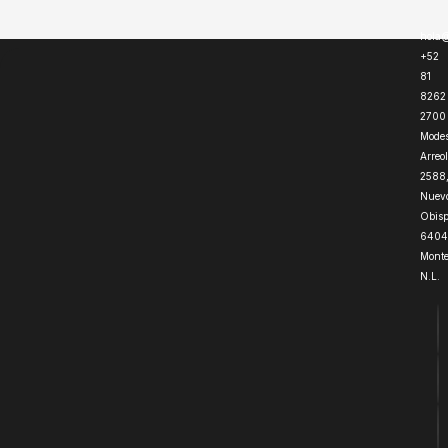
hola
+52
81
8262
2700
Modes
Arreo
2588
Nuev
Obisp
6404
Monte
N.L.