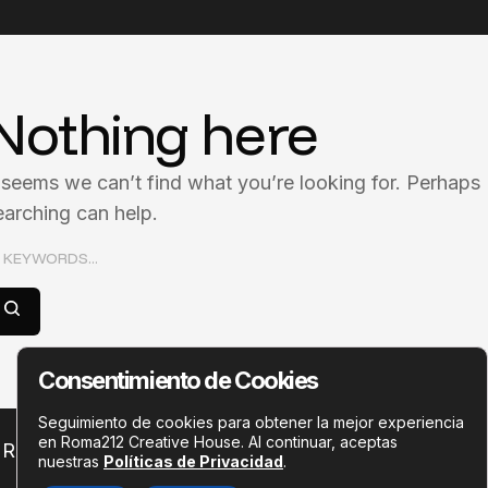
Nothing here
t seems we can’t find what you’re looking for. Perhaps
earching can help.
Consentimiento de Cookies
Seguimiento de cookies para obtener la mejor experiencia
en Roma212 Creative House. Al continuar, aceptas
Roma212 Creative House © 2026
nuestras
Políticas de Privacidad
.
Aviso de Privacidad